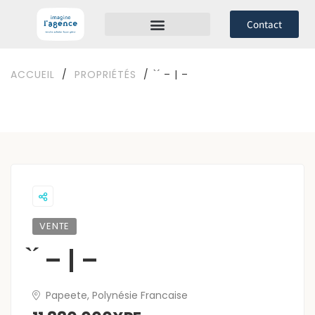
Contact
GESTION LOCATIVE
PROGRAMMES NEUFS
ACCUEIL
/
PROPRIÉTÉS
/
̀ ́ – | –
VENTE
̀ ́ – | –
Papeete, Polynésie Francaise