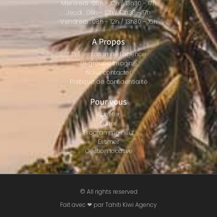
Mercredi : 08h - 12h / 13h30 - 17h
Jeudi : 08h - 12h / 13h30 - 17h
Vendredi : 08h - 12h / 13h30 - 16h
A Propos
Présentation de l'agence
Le groupe Imagine
Nous contacter
Politique de confidentialité
Pour vous
Acheter
Louer
Programme neuf
Estimer
Gestion locative
© All rights reserved
Fait avec ❤ par Tahiti Kiwi Agency