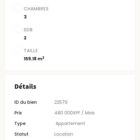
CHAMBRES
3
SDB
2
TAILLE
2
159.18 m
Détails
ID du bien
22579
Prix
480 000XPF
/ Mois
Type
‎‎‎‏‏‎ Appartement
Statut
Location