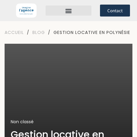
Contact
GESTION LOCATIVE
PROGRAMMES NEUFS
ACCUEIL
/
BLOG
/
GESTION LOCATIVE EN POLYNÉSIE
Non classé
Gestion locative en